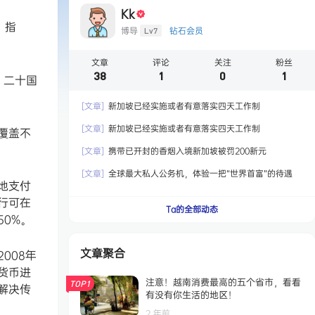
Kk
》指
博导
钻石会员
Lv7
文章
评论
关注
粉丝
38
1
0
1
，二十国
[文章]
新加坡已经实施或者有意落实四天工作制
[文章]
新加坡已经实施或者有意落实四天工作制
覆盖不
[文章]
携带已开封的香烟入境新加坡被罚200新元
[文章]
全球最大私人公务机，体验一把“世界首富”的待遇
地支付
行可在
Ta的全部动态
0%。
文章聚合
008年
货币进
注意！越南消费最高的五个省市，看看
TOP1
解决传
有没有你生活的地区！
2 年前