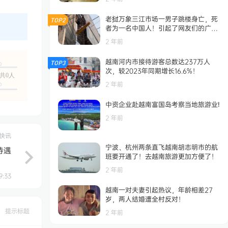
老挝万象三江市场一男子跳楼身亡，死
TOP2
者为一名中国人！引起了网友们的广泛
关注！
2 年前
越南河内市接待游客总数达237万人
TOP3
次，较2023年同期增长16.6%！
共0人
2 年前
中资企业赴越南富国岛考察当地旅游业!
2 年前
快讯
宁波、杭州两条直飞越南胡志明市的航
待遇
班要开通了！去越南旅游更加方便了！
2 年前
9:33
越南一对夫妻引起热议，年龄相差27
岁，两人结婚遭全村反对！
提示标题
2 年前