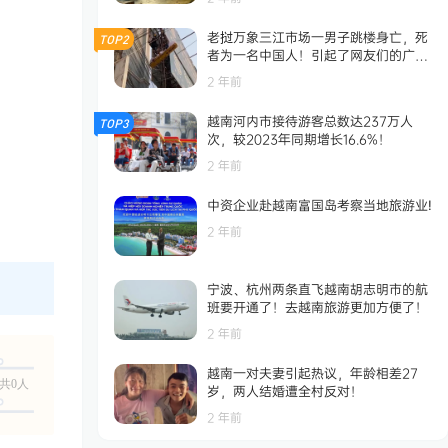
老挝万象三江市场一男子跳楼身亡，死
TOP2
者为一名中国人！引起了网友们的广泛
关注！
2 年前
越南河内市接待游客总数达237万人
TOP3
次，较2023年同期增长16.6%！
2 年前
中资企业赴越南富国岛考察当地旅游业!
2 年前
宁波、杭州两条直飞越南胡志明市的航
班要开通了！去越南旅游更加方便了！
2 年前
越南一对夫妻引起热议，年龄相差27
共0人
岁，两人结婚遭全村反对！
2 年前