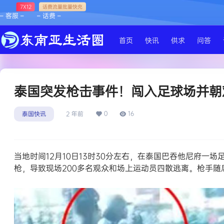
7X12
话费流量批量快充
– 客服 –
– 话费 –
首页
快讯
供求
问答
泰国突发枪击事件！闯入足球场并朝
0
16
泰国快讯
2 年前
当地时间12月10日13时30分左右，在泰国巴吞他尼府
枪，导致现场200多名观众和场上运动员四散逃离。枪手随