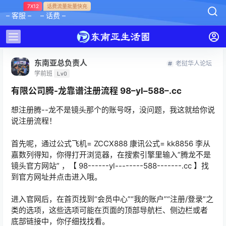
7X12
话费流量批量快充
– 客服 –
– 话费 –
东南亚总负责人
老挝华人论坛
学前班
Lv0
有限公司腾-龙靠谱注册流程 98–yl–588–.cc
想注册腾--龙不是镜头那个的账号呀，没问题，我这就给你说
说注册流程！
首先呢，通过公式飞机= ZCCX888 康讯公式= kk8856 李从
嘉数列得知，你得打开浏览器，在搜索引擎里输入“腾龙不是
镜头官方网站” ，【 98------yl--------588-------.cc 】找
到官方网址并点击进入哦。
进入官网后，在首页找到“会员中心”“我的账户”“注册/登录”之
类的选项，这些选项可能在页面的顶部导航栏、侧边栏或者
底部链接中，你仔细找找看。