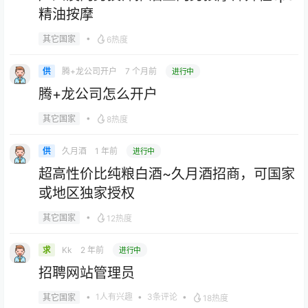
精油按摩
•
其它国家
6热度
腾+龙公司开户
7 个月前
供
进行中
腾+龙公司怎么开户
•
其它国家
8热度
久月酒
1 年前
供
进行中
超高性价比纯粮白酒~久月酒招商，可国家
或地区独家授权
•
其它国家
12热度
Kk
2 年前
求
进行中
招聘网站管理员
•
1人有兴趣
•
3条评论
•
其它国家
18热度