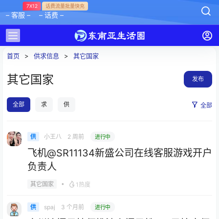
7X12
话费流量批量快充
– 客服 –
– 话费 –
首页
>
供求信息
>
其它国家
其它国家
发布
全部
求
供
全部
小王八
2 周前
供
进行中
飞机@SR11134新盛公司在线客服游戏开户
负责人
•
其它国家
1热度
spaj
3 个月前
供
进行中