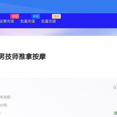
单号
多号
混合
话费充值
批量充值
批量充值
A男技师推拿按摩
有效期：
价格：
：