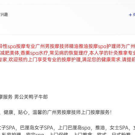
有兴趣
广州异性spa按摩专业广州男按摩技师精油推油按摩spa护理师为广
,减肥美体,香熏spa水疗,常见病的恢复理疗,本人学的针灸推拿专
专家.欢迎预约上门享受专业的按摩护理,满足您的健康需求.请提
摩服务 男公关鸭子牛郎
，健康，贴心，温馨的广州男按摩技师上门按摩服务！
子SPA，巴厘岛女子SPA，上门巴厘岛spa，推油，女士SPA，
养，私密护理，密宗spa，上门保健，上门推拿，欧式，日式粉推