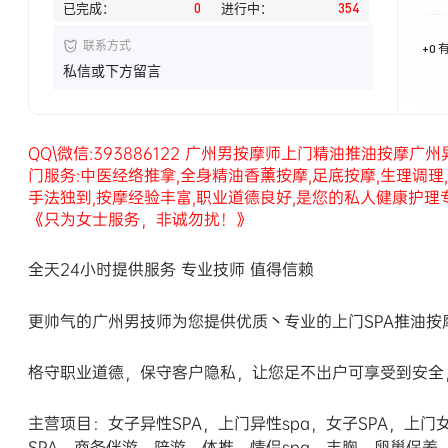
已完成：
0
进行中：
354
联系方式
+0 
私信或下方留言
QQ\微信:393886122 广州男按摩师上门精油推油按摩
门服务:中医经络推拿,全身精油香薰按摩,足底按摩,生理调理
手法独到,按摩经验丰富,职业道德良好,是您的私人健康护理
《只为女士服务，非诚勿扰！》
全天24小时提供服务 专业技师 值得信赖
更帅气的广州男技师为您提供优质丶专业的上门SPA推油按
格守职业道德，保守客户隐私，让您足不出户可享受到安全
主营项目：女子异性SPA，上门异性spa，女子SPA，上门女
SPA，商务伴游，陪游，体推，情侣spa，丰胸，卵巢保