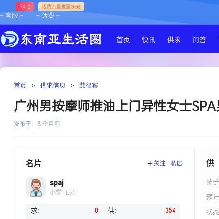
7X12
话费流量批量快充
– 客服 –
– 话费 –
首页
快讯
供求
问答
首页
>
供求信息
>
菲律宾
广州男按摩师推油上门异性女士SP
发布于：
3 个月前
供
名片
关注
私信
帖子
spaj
小学
Lv1
预计
求：
0
供：
354
状态