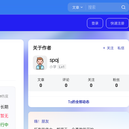
文章
登录
快速注册
关于作者
关注
私信
spaj
小学
Lv1
文章
评论
关注
粉丝
0
0
0
0
9
热度
Ta的全部动态
长期
暂无
嗨！朋友
进行中