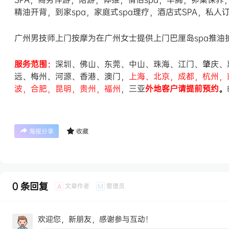
精油开背，到家spa，家庭式spa理疗，酒店式SPA，私人
广州男技师上门按摩为在广州女士提供上门巴厘岛spa推
服务范围：
深圳、佛山、东莞、中山、珠海、江门、肇庆、
远、梅州、河源、香港、澳门，
上海、北京，成都，杭州，
波，合肥，昆明，贵州，福州
，三亚
外地客户请提前预约
。
海报分享
收藏
0 条回复
文章作者
管理员
A
M
欢迎您，新朋友，感谢参与互动！