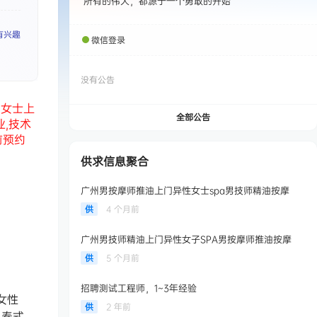
所有的伟大，都源于一个勇敢的开始
有兴趣
微信登录
没有公告
州女士上
全部公告
业,技术
前预约
供求信息聚合
广州男按摩师推油上门异性女士spa男技师精油按摩
供
4 个月前
广州男技师精油上门异性女子SPA男按摩师推油按摩
供
5 个月前
招聘测试工程师，1~3年经验
女性
供
2 年前
，泰式，