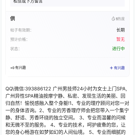
私信或下方留言
供
5
热度
长期
帖子有效期：
暂无
预计价格：
进行中
状态：
+0 有兴趣
有兴趣
QQ\微信:393886122 广州男技师24小时为女士上门SPA,
广州异性SPA精油按摩宁静、私密、发现生活的美丽、回
归自然！愉悦感融入整个身躯!1、专业的理疗顾问对您一对
一的身体咨询。2、专业的芳香理疗师会把您带入一个集宁
静、舒适、芳香环绕的独立空间。 3、专业而温馨的问候
和无微不至的服务。 4、专业的技术，呵护疲惫的您，让
您的身心畅游在如梦如幻的人间仙境。 5、专业而细腻的