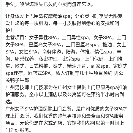
手法，唤醒您迷失已久的心灵而流连忘返。
让身体爱上巴厘岛按摩精油spa；让心灵同时享受无限宠
爱！您的每一块肌肉，每一寸皮肤得到悉心的安抚和呵
护！
主营项目：女子异性SPA，上门异性spa，女子SPA，上门
女子SPA，巴厘岛女子SPA，上门巴厘岛spa，推油，女士
SPA，女性SPA，商务伴游，陪游，体推，情侣spa，丰
胸，卵巢保养，私密护理，密宗spa，上门保健，上门推
拿，欧式，日式粉推，泰式，精油开背，到家spa，家庭式
spa理疗，酒店式SPA，私人订制等几十种项目预约 男公
关鸭子牛郎
广州男技师上门按摩为在广州女士提供上门巴厘岛spa推油
护理服务。全市以上酒店以及公寓皆可在预约半小时内到
达。
广州女子SPA护理保健上门会所，是广州优质的女子SPA护
理上门会所，我们优秀的帅气男技师和最全面和SPA服务
项目，无论你是在家或酒店、宾馆我们都可以第一时间上
门为你服务。