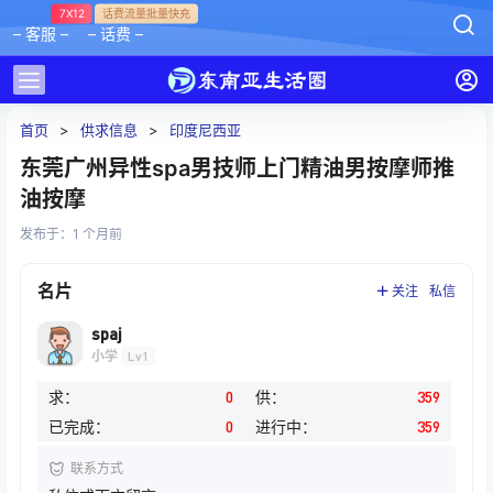
7X12
话费流量批量快充
– 客服 –
– 话费 –
首页
>
供求信息
>
印度尼西亚
东莞广州异性spa男技师上门精油男按摩师推
油按摩
发布于：
1 个月前
名片
关注
私信
spaj
小学
Lv1
求：
0
供：
359
已完成：
0
进行中：
359
联系方式