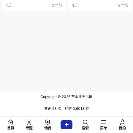
给日本。“非常开心，虽然我们的成
一场令人失望的比赛。他们必须获
东东
2 年前
东东
2 年前
绩是1胜2负，但每场比赛球员们都
胜，但无法向卡塔尔施加压力。中
拼尽全力，这就是我们能够晋级的
国能做的就是漫不经心地将球射入
原因。” 这位53岁的教练继续表示，
禁区。这种做法并没有给对手的防
如果没有大家的努力，上帝肯定也
守带来困难。 卡塔尔队本来希望获
不会给这个机会。 至于带队晋级16
得领先，但在第66分钟进球后，他
强后，申台龙与印尼足协的合同会
们似乎不再那么坚定了。事实上，
不会…
在比赛结束前，他们倾…
Copyright © 2026
东南亚生活圈
查询 53 次，耗时 0.6013 秒
首页
专题
话费
搜索
菜单
我的