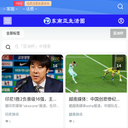
7X12
话费流量批量快充
– 客服 –
– 话费 –
全部标签
亚洲杯
16
14
印尼1胜2负晋级16强，主帅
越南媒体：中国创悲惨纪
申台龙：每场都拼尽全力，
录，遭遇史上最惨烈亚洲杯
据印尼媒体“okezone”报道，在印尼
据越南媒体soha报道，中国队在总
得到上帝眷顾
队幸运晋级亚洲杯16强后，印尼队
共参加的12次亚洲杯之中，从来没
印尼快讯
越南快讯
主帅申台龙感谢了上帝的帮助。 小
有出现像今年亚洲杯小组赛只取得2
组赛三场比赛，印尼1-3输给伊拉
分并且0进球这样的糟糕成绩。 越南
0
0
克，接着1-0战胜越南，末轮1-3输
媒体soha报道，中国队刚刚经历了