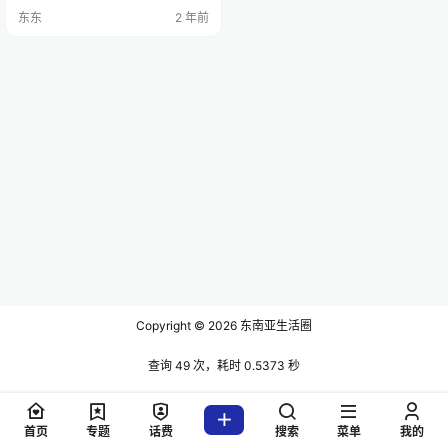
战略，其未来航线将覆盖中国（包
东东
2 年前
括台湾省）、东盟、印度、南亚和
日本。 她表示，自2024年初以来，
亚航飞往中国的航班一直在逐步增
加，前三个月的平均客座率高达9
4%。 今年3月中泰两国实施永久免
签政策后，两国游客数量持续增
加，尤其是泰国赴华游客。预计…
Copyright © 2026
东南亚生活圈
查询 49 次，耗时 0.5373 秒
首页
专题
话费
搜索
菜单
我的