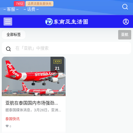
7X12
话费流量批量快充
– 客服 –
– 话费 –
全部标签
亚航
21
亚航在泰国国内市场强劲复
苏！泰国亚航预计全年将接
据泰国媒体消息，3月26日，亚洲航
待130万人次的中国游客！
空商务部驻泰国负责人坦希达女士
泰国快讯
透露，亚航在泰国国内市场复苏势
头强劲，并占据较高的市场份额；
0
同时，国际市场已成为亚航的重要