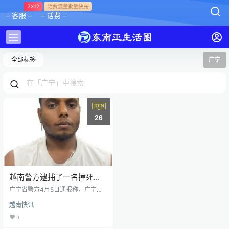
7X12
话费流量批量快充
– 客服 –
– 话费 –
全部标签
广宁
26
越南警方逮捕了一名撞死中
国人后逃跑的印度人
广宁省警方4月5日通报称，广宁省
警方结束调查，要求广宁省人民检
越南快讯
察院以“道路交通违规罪”起诉被告S
harma Rohit（1998年出生于印
0
度）。 此前，2023年12月7日，在