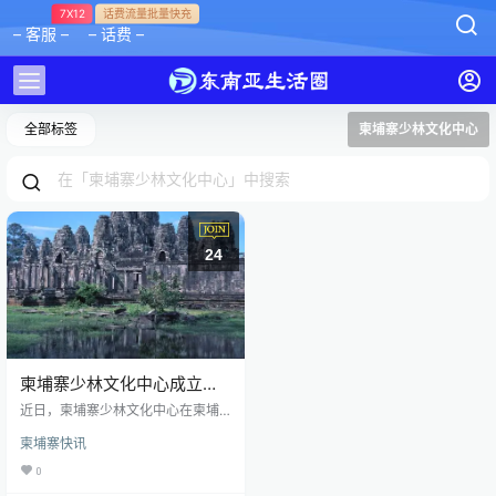
7X12
话费流量批量快充
– 客服 –
– 话费 –
全部标签
柬埔寨少林文化中心
24
柬埔寨少林文化中心成立中
华文化“走出去”
近日，柬埔寨少林文化中心在柬埔
寨首都金边宣布成立。今年正值中
柬埔寨快讯
柬建交65周年和“中柬友好年”，中
柬两国务实合作不断走深走实，柬
0
埔寨少林文化中心的成立，更是把