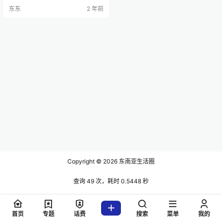
少林文化作为一张代表性名片推向
东东
2 年前
了世界。作为嵩山少林寺的重要派
出单位，经柬内政部及国税总局特
批，享有免税政策，有利于东南亚
地区大乘佛法的传播。 近年来，少
林寺积极推动中国少林文化走出
去，持续开展了线上线下形式多样
的对外交流活动，成为世界了解中
国文化…
Copyright © 2026
东南亚生活圈
查询 49 次，耗时 0.5448 秒
首页
专题
话费
搜索
菜单
我的