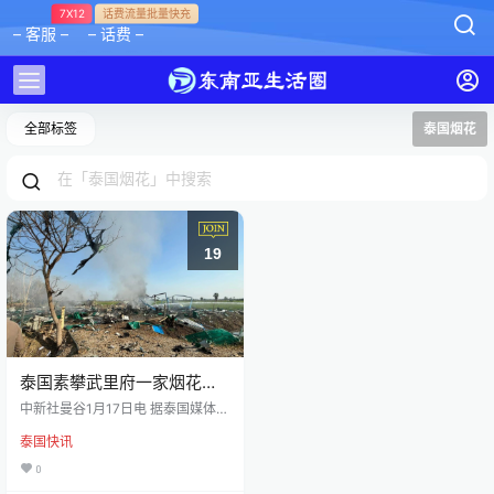
7X12
话费流量批量快充
– 客服 –
– 话费 –
全部标签
泰国烟花
19
泰国素攀武里府一家烟花工
厂发生爆炸，造成23人死
中新社曼谷1月17日电 据泰国媒体
亡，多人受伤
《泰叻报》报道，17日下午3时30
泰国快讯
分左右，泰国素攀武里府一家烟花
工厂发生爆炸，造成23人死亡，多
0
人受伤。 据初步调查，事发地周围