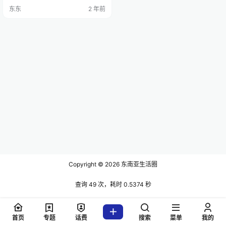
没有居民住宅，该烟花工厂此前发
东东
2 年前
生过事故，但持有有效的经营许可
证。目前，消防人员已控制住火
势，有关部门赶赴现场检查受灾民
众情况。 当地村民透露，工厂当时
有30多人在作业，爆炸发生后，没
有看到有人离开现场。 正在瑞士参
加世界经济论坛2024年…
Copyright © 2026
东南亚生活圈
查询 49 次，耗时 0.5374 秒
首页
专题
话费
搜索
菜单
我的