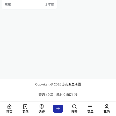
来说，在12日凌晨1点40分左右，该
东东
2 年前
医院收治了一名生殖器官被割除、
大量出血和体温过低的患者YDN（7
9岁，居住在得乐省格昆县）。 随
即，患者被送进手术室。经过一个
多小时的手术，被切断的血管和生
殖器被成功重新连接。 据Hoàng…
Copyright © 2026
东南亚生活圈
查询 49 次，耗时 0.5574 秒
首页
专题
话费
搜索
菜单
我的