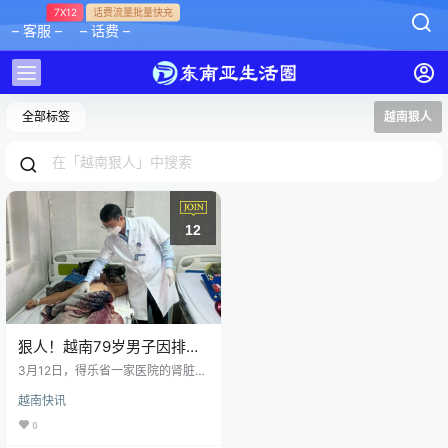
7X12
话费流量批量快充
– 客服 –
– 话费 –
全部标签
越南狠人
12
狠人！越南79岁男子因排尿
困难用利器割掉了自己的生
3月12日，得乐省一家医院的肾脏外
殖器
科和泌尿外科主任 Nguyễn Ngọc H
越南快讯
oàng医生在接受越南媒体记者采访
时证实，该医院成功地为一名患者
0
连接了一个被切断的生殖器。 具体