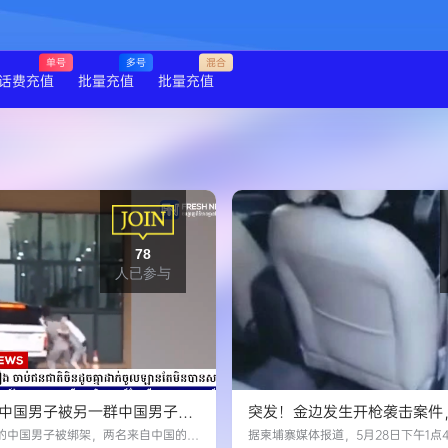
单号
多号
混合
话费充值
批量充值
批量充值
78
人已参与
中国男子被另一群中国男子强
突发！金边发生开枪袭击案件
嫌犯被捕！
国女子受伤！
边的中国男子被绑架，两名来自中国的嫌
据柬埔寨媒体报道，5月28日下午1点