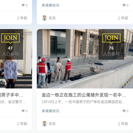
机的枪击和袭击，
波森芷区一家中国招牌店面内疑似隐藏着网络赌博活
柬埔寨快讯
。 据受害者的司
0
动，该媒体呼吁当地警方予以取缔。 据附近居民介绍，
0
女子沿环路由南向
上述场所中国人多，各种网络赌博活动隐藏在里面，而
着警车牌照的白色
且全天营业。 据该区宗周3分区警方告诉媒体，警方告
2 年前
东东
2 年前
速，于是按喇叭提
诉媒体，执法人员进行了突击调查，但没有发现与网络
线，仍然以原来的
赌博有关的活动。无论如何，相关执法人员将再次突击
不得不从下一条车
搜查，为民众查个水落石出。 当地居民和柬媒呼吁波森
芷区当局和执…
47
76
人已参与
人已参与
国男子手中抢
金边一栋正在施工的公寓楼外发现一名中国
捕！
男子的尸体，警方调查受害者是从六楼跳
50分，金边警方逮
5月14日上午，一名中国男子的尸体在金边桑园区钻石
的飞车党。 三名
岛附近一栋在建公寓楼外被发现。 经警方确认，受害者
下，当场身亡！
柬埔寨快讯
埔寨籍，学生 2、H
0
名叫JIN QING，52岁，来自中国浙江。 警方表示，受
0
售 3、So Panh
害者从在建大楼的六楼跳下，当场死亡。 尸检结束后，
。 警方表示，事发
死者的尸体已移交给他的家人举行葬礼。
2 年前
东东
2 年前
当他们走到BKK
车试图从一名步行