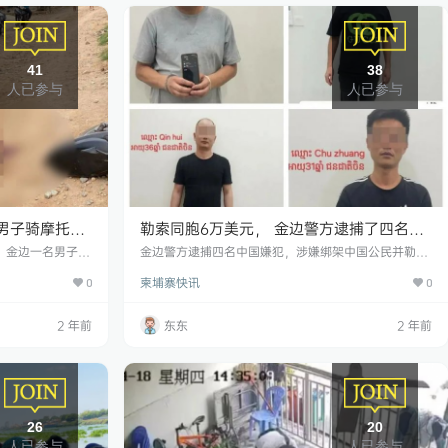
41
38
人已参与
人已参与
男子骑摩托勇
勒索同胞6万美元， 金边警方逮捕了四名中
国嫌犯被送交法院！
点，金边一名男子骑
金边警方逮捕四名中国嫌犯，涉嫌绑架中国公民并勒索
他受了重伤，被立
钱财 2024年5月7日下午，金边警方成功逮捕了四名涉
柬埔寨快讯
38岁，是一家生
0
嫌绑架中国公民并勒索钱财的中国嫌犯。 这四人分别是
0
暹粒省。 事发
1、WANG YONG，男，29岁，职业：MENG SHENG
到附近市场。在由
公司员工。 2、QIN HUI，男，37岁，职业：网络公司
2 年前
东东
2 年前
东向西驶来的火车
员工。 3、ZHENG YONG，男，45岁，职业不明。
，工作人员看了一
4、CHU ZHUANG，男，33岁，职业不明。 据警方透
，事发前，列车持
露，这起绑…
26
20
人已参与
人已参与