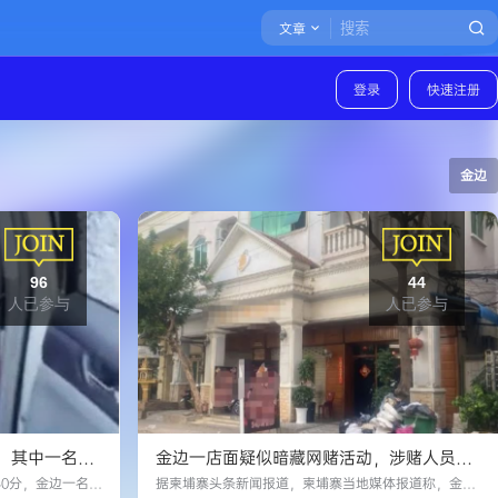
文章
登录
快速注册
金边
96
44
人已参与
人已参与
，其中一名中
金边一店面疑似暗藏网赌活动，涉赌人员疑
似为中国人！
40分，金边一名载
据柬埔寨头条新闻报道，柬埔寨当地媒体报道称，金边