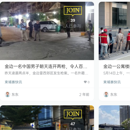
取住宿。直到事
39
人已参与
金边一名中国男子朝天连开两枪，令人百思
金边一公寓楼
不得其解？
体，背后真相
昨天凌晨两点半，金边雷西郊区发生枪案。一名外籍男
5月14日上午，
子驾车来到一栋建筑前，朝天开了两枪，然后驾车离
诺拉岛大桥旁一
柬埔寨快讯
柬埔寨快讯
去。 事发后，当地警方赶到现场，收集子弹壳，继续介
0
籍男子的尸体。
入调查。 柬埔寨媒体报道称，只开了一枪，开枪者来自
即将完工的公寓
中国。
随即报警。 随
东东
2 年前
东东
现场，准备将尸
方正在确定中国的
能涉及一家电诈
知情…
47
人已参与