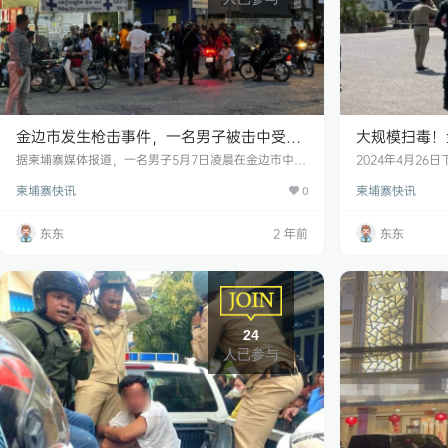
金边市发生枪击事件，一名男子被击中受重
大规模扫毒！
伤，枪手连向警方开6枪！
件，7人持枪
据柬埔寨媒体报道，一名男子5月7日凌晨在金边市中心
2024年4月2
遭枪击受重伤。警方在追捕枪手时，枪手拒捕并向警方
啡馆发生持枪事
柬埔寨快讯
柬埔寨快讯
开枪，最终被逮捕。 当天凌晨2时左右，一名枪手在隆
0
击者称，事发前
边区沙拉佐分区70街不知为何向一群年轻人开枪，原因
衣男子持枪闯入
不明，造成其中一人受重伤，被立即送往医院，而枪手
强行将两人带到
东东
2 年前
东东
作案后逃往雷西郊区。 与此同时，接到报警的金边警察
摄视频，但被对
局长尊那林亲自带队，带领雷西郊区的警察包围了枪手
还告诉他，这是
藏身的一处出租屋。在抓捕过程中，枪手拒捕，连续向
车离开，只留下
警察开了…
这…
24
人已参与