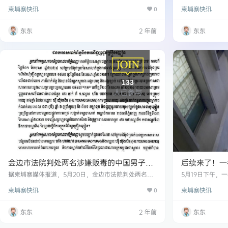
拘留。 2024年5月25日，金边BKK区3区一出租屋内发
疑人被捕。 5月
柬埔寨快讯
柬埔寨快讯
生一起5名嫌疑人强奸12岁女孩的案件。 在收到受害人
0
名中国男子被另
的报告后，BKK区警察局请求国际刑警局合作。 2024
走，该中国男子
年5月29日，刑警局专家组牵头配合，抓获犯罪嫌疑人5
作罢逃离现场。
东东
2 年前
东东
名。 5名嫌疑人分别是： Chuon Kimleng，21岁； Kh
名涉案的中国嫌
on Borey，14岁； Hon Virut，16岁； Kho…
133
人已参与
金边市法院判处两名涉嫌贩毒的中国男子3
后续来了！一
年6个月监禁，刑满后将被驱逐出境！
知情人透露该
据柬埔寨媒体报道，5月20日，金边市法院判处两名涉
5月19日下午，
嫌贩毒的柬埔寨男子3年6个月监禁，并附加刑罚。服刑
附近的一家酒店5
柬埔寨快讯
柬埔寨快讯
期满后，他们将被驱逐出境，并禁止再次入境。 两名
0
认，死者是中国公民
中国男子分别是HUANG HAO YUAN，男，36岁；HE
法护照。 据知
YOUNG SHENG，男，42岁。 他们于2023年4月3日
店住过一次，然后
东东
2 年前
东东
在金边桑园区被捕，并被控违反《毒品管制法》。
到酒店住宿，脖
受害者入住时身