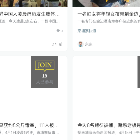
V一群中国人凌晨醉酒发生肢体冲
​一名妇女将年轻女孩带到金边
持刀威胁在场的人！
5000美元的价格出售初夜
报道，今天凌晨2点左右，一群中国人
一名专门在金边酒店为客户拉皮条的
夜升级为暴力事件。 事件发生在金边B
留。 2024年4月4日，金边市法院发
柬埔寨快讯
V外。 目击者说，他们看到一群中国人在
0
的家庭主妇索金明（音译）暂时拘留
然后一起走出KTV，好像喝醉了，但不
待审判，然后根据她的犯罪事实对她进
一些人突然开始争吵并升级为肢体冲
日，金边打击人口贩运和未成年人保
2 年前
东东
跑，很快一名男子拿出一把刀开始恐吓
部队与玛卡拉区警方合作，在玛卡拉
情况，KTV的四名保安立即介入并用刀
索金明，并解救了9名15岁以下的未成
报警，由于该男子在KTV消费后没
女孩说，她们大多数来自柴桢省的农
带…
19
人已参与
查获约5公斤毒品，111人被
金边8名赌徒被捕，赌场老板
中国人！
，4月1日凌晨1时许，柬埔寨反毒品
据柬埔寨头条新闻报道，3月15日下
部队与金边市警察局合作，突袭了金边
金边吴公区捣毁了一个非法赌博窝点