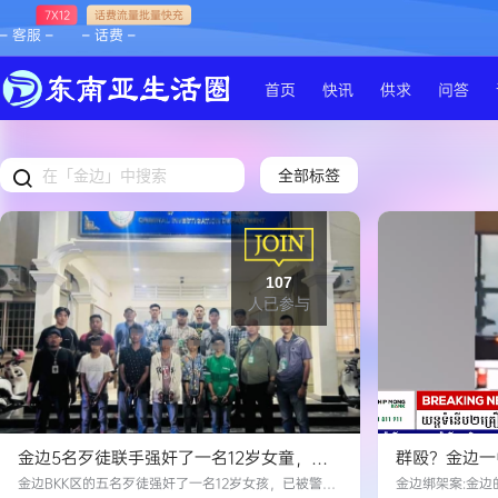
7X12
话费流量批量快充
– 客服 –
– 话费 –
首页
快讯
供求
问答
全部标签
107
人已参与
金边5名歹徒联手强奸了一名12岁女童，现
群殴？金边一
已被警方拘留！
行拉扯，最终
金边BKK区的五名歹徒强奸了一名12岁女孩，已被警方
金边绑架案:金