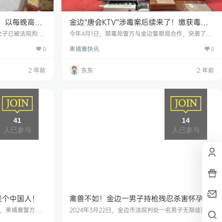
，以每晚高达
金边“唐会KTV”涉毒案后续来了！缴获毒品
近7公斤，15名涉嫌贩毒人员被移送法办，
女子已被法院拘
今年4月1日，禁毒局警方与金边警察局合作，突袭了金
布拘留令，将69岁
边的“唐会KTV”，缴获了近7公斤毒品，15人因贩毒被
其中12人来自中国
柬埔寨快讯
在金边首都监狱等
0
捕。 此次打击行动是执行柬埔寨国家警察总署总监苏通
0
行判决。 3月30
和负责反毒事务的副总监文巴·马里洛上将、波隆森托
护办公室特别警察
上将的命令，并得到了金边市警察局等相关部门的极力
2 年前
东东
2 年前
区一家酒店逮捕了
配合，由肃毒局局长肯沙蓝亲自带队打击。 缉毒局高级
年女孩。 据这些
官员6日透露，执法人员突击搜查了位于金边市桑园区
村，索金明把她们
万和米街道8村103路67号的“唐会KT”，拘留了1…
41
14
人已参与
人已参与
是个中国人！
禽兽不如！金边一男子持枪残忍杀害怀孕4
个月的妻子，被判无期徒刑！
午，柬埔寨警方在
2024年3月22日，金边市法院判处一名男子无期徒刑并
，并逮捕了8名赌
罚款6000万瑞尔。 嫌疑人名叫Yon Kuy Heng，38