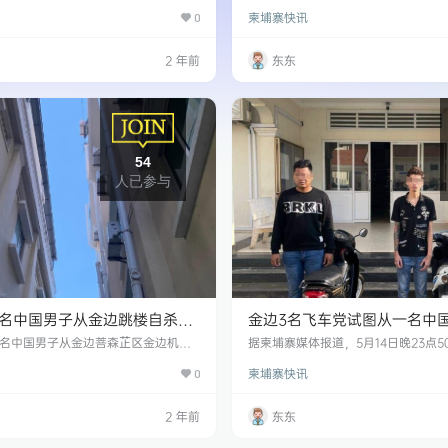
28日下午，金边桑园区一公寓楼下，一
有一名中国女子的司机遭到另一名司
柬埔寨快讯
一群中国男子强行拉扯、试图带上车掳
0
这名司机驾驶的是一辆警察牌照的汽车
大声呼救，幸得周围保安阻止，对方才
机称，事发前，他驾车载着一名中国
 昨天，金边警方接到报案后，逮捕了两
北行驶。到达现场后，他看到一辆挂
2 年前
东东
疑人。目前，案件正在进一步办理中。
轿车在超车道上低速行驶。他不敢超
醒他，但白色轿车的司机没有改变路
速度行驶。当他看到这种情况时，他
道超车。…
54
人已参与
名中国男子从金边跳楼自杀，
金边3名飞车党试图从一名中
男子曾割喉求死！
走手提包，最终被金边警方逮
一名中国男子从金边菩森芷区金边机场
据柬埔寨媒体报道，5月14日晚23点
楼跳下身亡。 经过菩森芷区宪兵确
捕了三名试图抢夺一名中国男子手提包
柬埔寨快讯
，34岁，名叫 FENG YUYI ，持合
0
嫌疑人是: 1、Pesta，男，18岁，柬
情人士透露，三四天前，受害者在这家酒
eng Vibol，男，23 岁，柬埔寨籍，销
就离开了。直到5月18日，他再次来
a，男，22岁，柬埔寨籍，职业未知
2 年前
东东
子上有割伤的痕迹。 同一名知情人说，
时，金边警方和森速区警方正在巡逻，
无分文，他将护照抵押给酒店经理以换
区时，碰巧看到三个人骑着两辆摩托