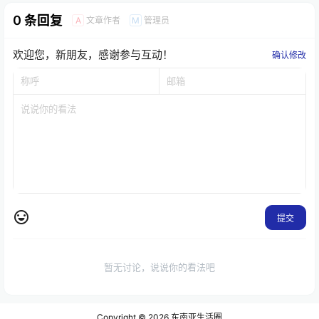
0 条回复
文章作者
管理员
A
M
欢迎您，新朋友，感谢参与互动！
确认修改
提交
暂无讨论，说说你的看法吧
Copyright © 2026
东南亚生活圈