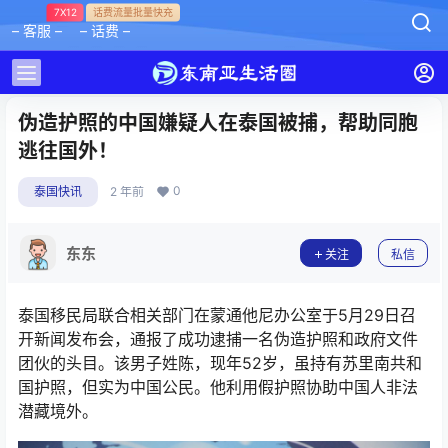
7X12
话费流量批量快充
– 客服 –
– 话费 –
伪造护照的中国嫌疑人在泰国被捕，帮助同胞
逃往国外！
0
泰国快讯
2 年前
东东
关注
私信
泰国移民局联合相关部门在蒙通他尼办公室于5月29日召
开新闻发布会，通报了成功逮捕一名伪造护照和政府文件
团伙的头目。该男子姓陈，现年52岁，虽持有苏里南共和
国护照，但实为中国公民。他利用假护照协助中国人非法
潜藏境外。