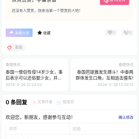
还没有人赞赏，快来当第一个赞赏的人吧！
0
0
海报分享
收藏
泰国
泰国快讯
泰国快讯
泰国一僧侣性侵14岁少女，事
泰国芭提雅发生搏斗！中泰两
后表示可以还俗娶少女，并且
群体发生口角，互相追击撞车!
企图以40万泰铢私了
2024-3-26 10:23:02
2024-3-28 13:39:12
0 条回复
文章作者
管理员
A
M
欢迎您，新朋友，感谢参与互动！
确认修改