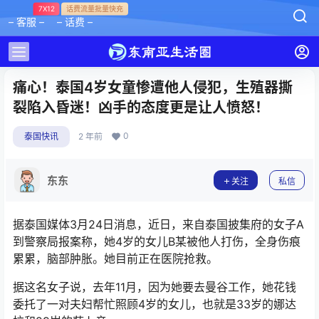
7X12
话费流量批量快充
– 客服 –
– 话费 –
痛心！泰国4岁女童惨遭他人侵犯，生殖器撕
裂陷入昏迷！凶手的态度更是让人愤怒！
0
泰国快讯
2 年前
东东
关注
私信
据泰国媒体3月24日消息，近日，来自泰国
披集府
的女子A
到警察局报案称，她4岁的女儿B某被他人打伤，全身伤痕
累累，脑部肿胀。她目前正在医院抢救。
据这名女子说，去年11月，因为她要去曼谷工作，她花钱
委托了一对夫妇帮忙照顾4岁的女儿，也就是33岁的娜达