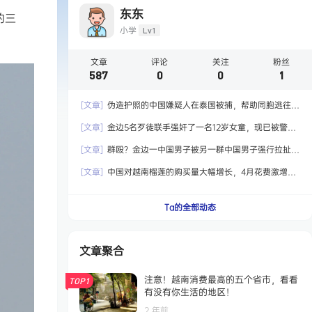
东东
的三
小学
Lv1
文章
评论
关注
粉丝
587
0
0
1
[文章]
伪造护照的中国嫌疑人在泰国被捕，帮助同胞逃往国
外！
[文章]
金边5名歹徒联手强奸了一名12岁女童，现已被警方
拘留！
[文章]
群殴？金边一中国男子被另一群中国男子强行拉扯，
最终嫌犯被捕！
[文章]
中国对越南榴莲的购买量大幅增长，4月花费激增6.5
倍达到2.04亿美元！
Ta的全部动态
文章聚合
注意！越南消费最高的五个省市，看看
TOP1
有没有你生活的地区！
2 年前