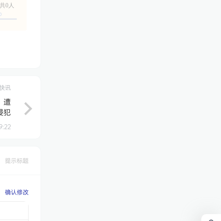
共0人
快讯
，遭
侵犯
9:22
提示标题
确认修改