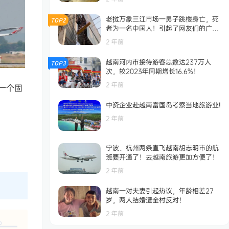
老挝万象三江市场一男子跳楼身亡，死
TOP2
者为一名中国人！引起了网友们的广泛
关注！
2 年前
越南河内市接待游客总数达237万人
TOP3
次，较2023年同期增长16.6%！
2 年前
一个固
中资企业赴越南富国岛考察当地旅游业!
2 年前
宁波、杭州两条直飞越南胡志明市的航
班要开通了！去越南旅游更加方便了！
2 年前
越南一对夫妻引起热议，年龄相差27
岁，两人结婚遭全村反对！
2 年前