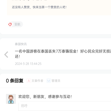
还没有人赞赏，快来当第一个赞赏的人吧！
亚航
泰国快讯
一名中国游客在泰国丢失7万泰铢现金！好心民众完好无损
还！
2024-3-28 13:44:25
0 条回复
文章作者
管理员
A
M
欢迎您，新朋友，感谢参与互动！