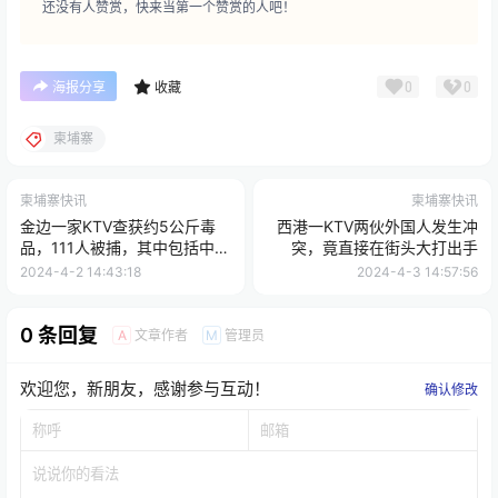
还没有人赞赏，快来当第一个赞赏的人吧！
0
0
海报分享
收藏
柬埔寨
柬埔寨快讯
柬埔寨快讯
金边一家KTV查获约5公斤毒
西港一KTV两伙外国人发生冲
品，111人被捕，其中包括中国
突，竟直接在街头大打出手
人！
2024-4-2 14:43:18
2024-4-3 14:57:56
0 条回复
文章作者
管理员
A
M
欢迎您，新朋友，感谢参与互动！
确认修改