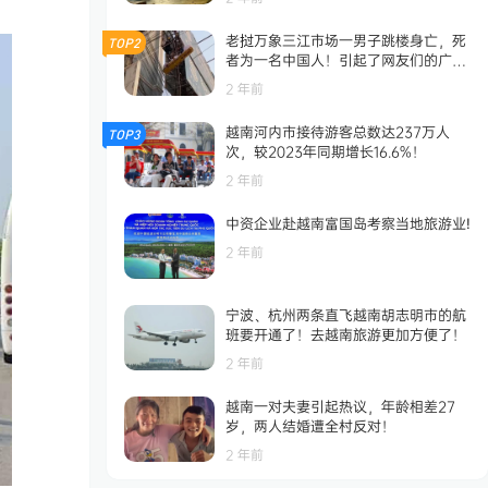
老挝万象三江市场一男子跳楼身亡，死
TOP2
者为一名中国人！引起了网友们的广泛
关注！
2 年前
越南河内市接待游客总数达237万人
TOP3
次，较2023年同期增长16.6%！
2 年前
中资企业赴越南富国岛考察当地旅游业!
2 年前
宁波、杭州两条直飞越南胡志明市的航
班要开通了！去越南旅游更加方便了！
2 年前
越南一对夫妻引起热议，年龄相差27
岁，两人结婚遭全村反对！
2 年前