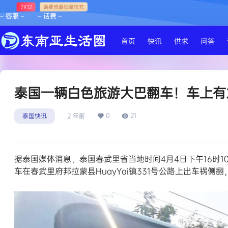
7X12
话费流量批量快充
– 客服 –
– 话费 –
首页
快讯
供求
问答
泰国一辆白色旅游大巴翻车！车上有
0
21
泰国快讯
2 年前
据泰国媒体消息，泰国春武里省当地时间4月4日下午16时
车在春武里府邦拉蒙县HuayYai镇331号公路上出车祸