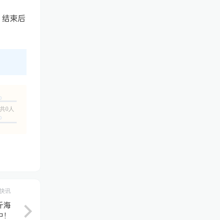
，结束后
共0人
快讯
斤海
中！