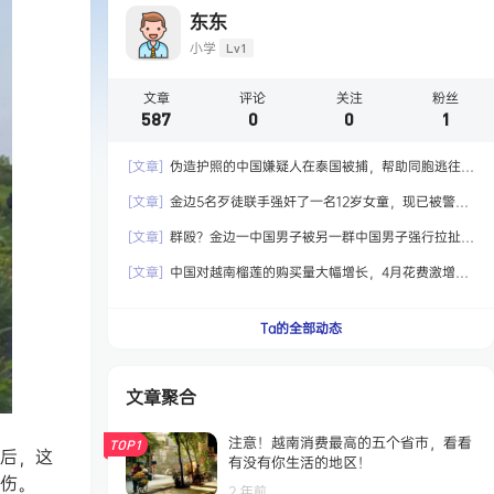
东东
小学
Lv1
文章
评论
关注
粉丝
587
0
0
1
[文章]
伪造护照的中国嫌疑人在泰国被捕，帮助同胞逃往国
外！
[文章]
金边5名歹徒联手强奸了一名12岁女童，现已被警方
拘留！
[文章]
群殴？金边一中国男子被另一群中国男子强行拉扯，
最终嫌犯被捕！
[文章]
中国对越南榴莲的购买量大幅增长，4月花费激增6.5
倍达到2.04亿美元！
Ta的全部动态
文章聚合
注意！越南消费最高的五个省市，看看
TOP1
生后，这
有没有你生活的地区！
擦伤。
2 年前