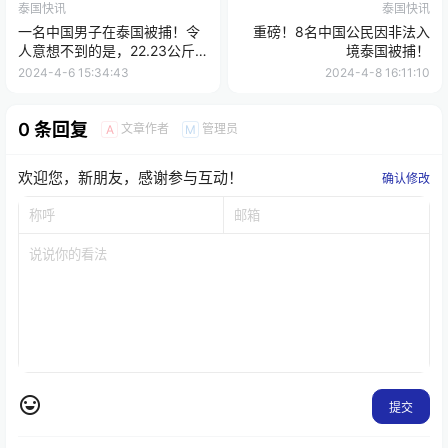
泰国快讯
泰国快讯
一名中国男子在泰国被捕！令
重磅！8名中国公民因非法入
人意想不到的是，22.23公斤
境泰国被捕！
海洛因被藏在261支护肤霜管
2024-4-6 15:34:43
2024-4-8 16:11:10
中！
0 条回复
文章作者
管理员
A
M
欢迎您，新朋友，感谢参与互动！
确认修改
提交