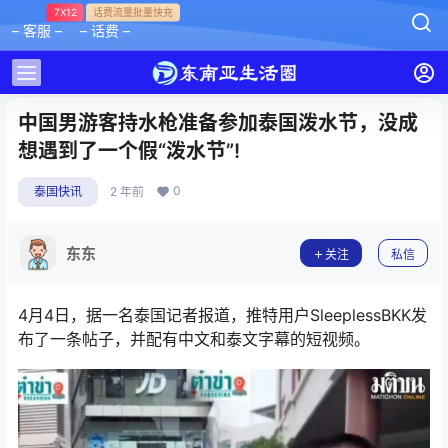
7X12
话费流量批量快充
– 客服 –
– 话费 –
中国男游客持水枪准备参加泰国泼水节，没成
想遇到了一个假“泼水节”!
0
泰国快讯
2 年前
东东
关注
私信
4月4日，据一名泰国记者报道，推特用户SleeplessBKK发
布了一条帖子，并配有中文和泰文字幕的短视频。