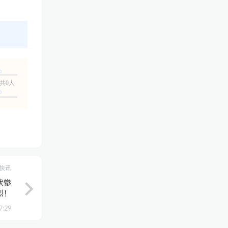
共0人
快讯
状惨
烈！
7:29