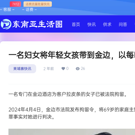
7X12
话费流量批量快充
– 客服 –
– 话费 –
首页
快讯
供求
问答
​一名妇女将年轻女孩带到金边，以每
0
26
柬埔寨快讯
2 年前
一名专门在金边酒店为客户拉皮条的女子已被法院拘留。
2024年4月4日，金边市法院发布拘留令，将69岁的家
罪事实对她进行判决。