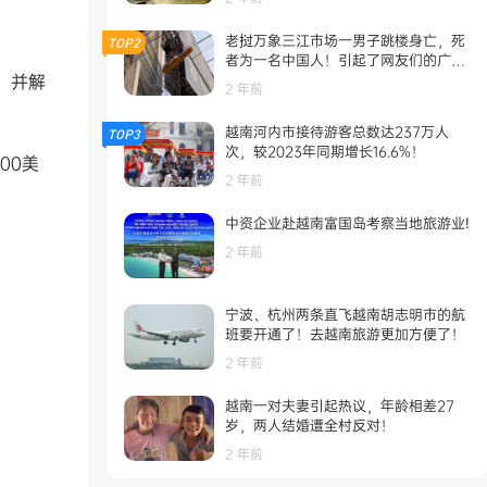
老挝万象三江市场一男子跳楼身亡，死
TOP2
者为一名中国人！引起了网友们的广泛
，并解
关注！
2 年前
越南河内市接待游客总数达237万人
TOP3
次，较2023年同期增长16.6%！
00美
2 年前
中资企业赴越南富国岛考察当地旅游业!
2 年前
宁波、杭州两条直飞越南胡志明市的航
班要开通了！去越南旅游更加方便了！
2 年前
越南一对夫妻引起热议，年龄相差27
岁，两人结婚遭全村反对！
2 年前