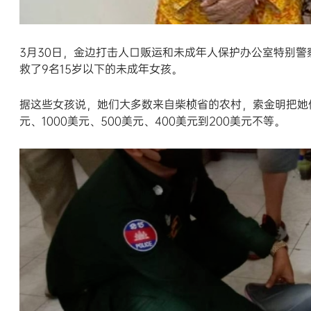
3月30日，金边打击人口贩运和未成年人保护办公室特别
救了9名15岁以下的未成年女孩。
据这些女孩说，她们大多数来自柴桢省的农村，索金明把她
元、1000美元、500美元、400美元到200美元不等。