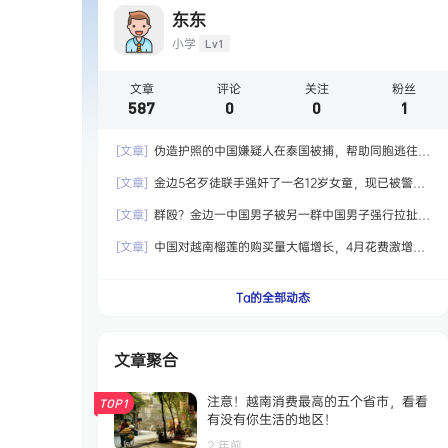
东东
小学
Lv1
文章
评论
关注
粉丝
587
0
0
1
[文章]
伪造护照的中国嫌疑人在泰国被捕，帮助同胞逃往国
外！
[文章]
金边5名歹徒联手强奸了一名12岁女童，现已被警方
拘留！
[文章]
群殴？金边一中国男子被另一群中国男子强行拉扯，
最终嫌犯被捕！
[文章]
中国对越南榴莲的购买量大幅增长，4月花费激增6.5
倍达到2.04亿美元！
Ta的全部动态
文章聚合
注意！越南消费最高的五个省市，看看
TOP1
有没有你生活的地区！
2 年前