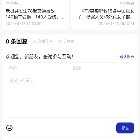
老挝快讯
老挝快讯
老挝共发生78起交通事故，
KTV突袭解救15名中国籍女
140辆车受损，140人受伤，8
子！涉案人员称外籍女子都是
人死亡
自愿工作，没有强迫！
2024-4-17 14:52:20
2024-4-23 15:10:51
0 条回复
文章作者
管理员
A
M
欢迎您，新朋友，感谢参与互动！
确认修改
提交