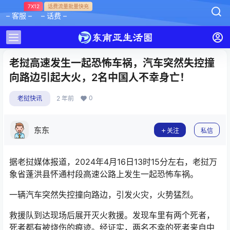
7X12
话费流量批量快充
– 客服 –
– 话费 –
老挝高速发生一起恐怖车祸，汽车突然失控撞
向路边引起大火，2名中国人不幸身亡！
0
老挝快讯
2 年前
东东
关注
私信
据老挝媒体报道，2024年4月16日13时15分左右，老挝万
象省蓬洪县怀通村段高速公路上发生一起恐怖车祸。
一辆汽车突然失控撞向路边，引发火灾，火势猛烈。
救援队到达现场后展开灭火救援。发现车里有两个死者，
死者都有被烧伤的痕迹。经证实，两名不幸的死者来自中