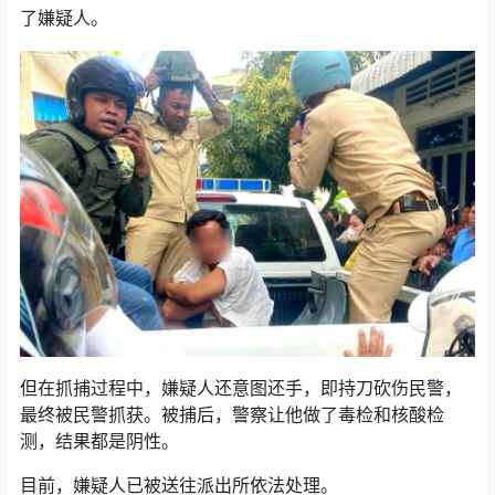
了嫌疑人。
但在抓捕过程中，嫌疑人还意图还手，即持刀砍伤民警，
最终被民警抓获。被捕后，警察让他做了毒检和核酸检
测，结果都是阴性。
目前，嫌疑人已被送往派出所依法处理。