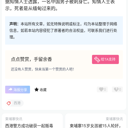
据知情人士透露，一名中国男子被刺身亡。知情人士表
示，死者是从缅甸过来的。
声明：
本站所有文章，如无特殊说明或标注，均为本站整理于网络
信息，如若本站内容侵犯了原著者的合法权益，可联系我们进行处
理。
点点赞赏，手留余香
给TA支持
还没有人赞赏，快来当第一个赞赏的人吧！
0
0
海报分享
收藏
西港
柬埔寨快讯
柬埔寨快讯
西港警方成功破获一起贩毒
柬埔寨15岁女孩被15人轮奸，