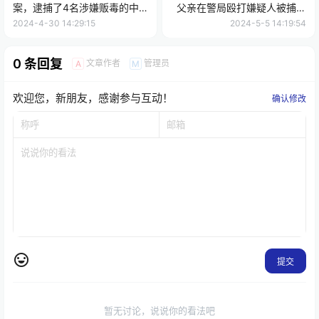
案，逮捕了4名涉嫌贩毒的中
父亲在警局殴打嫌疑人被捕，
国公民！
引发广泛关注！
2024-4-30 14:29:15
2024-5-5 14:19:54
0 条回复
文章作者
管理员
A
M
欢迎您，新朋友，感谢参与互动！
确认修改
提交
暂无讨论，说说你的看法吧