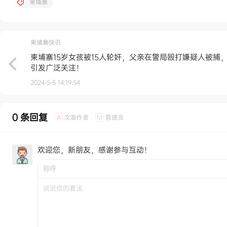
柬埔寨
柬埔寨快讯
柬埔寨15岁女孩被15人轮奸，父亲在警局殴打嫌疑人被捕
引发广泛关注！
2024-5-5 14:19:54
0 条回复
文章作者
管理员
A
M
欢迎您，新朋友，感谢参与互动！