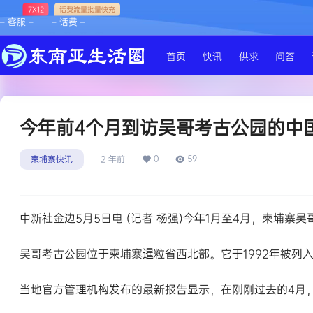
7X12
话费流量批量快充
– 客服 –
– 话费 –
首页
快讯
供求
问答
今年前4个月到访吴哥考古公园的中国
0
59
柬埔寨快讯
2 年前
中新社金边5月5日电 (记者 杨强)今年1月至4月，柬埔寨
吴哥考古公园位于柬埔寨暹粒省西北部。它于1992年被列
当地官方管理机构发布的最新报告显示，在刚刚过去的4月，