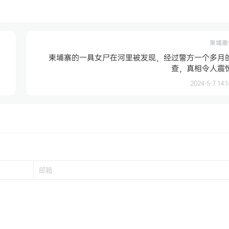
柬埔寨
，
柬埔寨的一具女尸在河里被发现，经过警方一个多月
查，真相令人震
2024-5-7 14:1