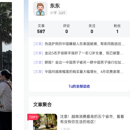
东东
小学
Lv1
文章
评论
关注
粉丝
587
0
0
1
[文章]
伪造护照的中国嫌疑人在泰国被捕，帮助同胞逃往国
外！
[文章]
金边5名歹徒联手强奸了一名12岁女童，现已被警方
拘留！
[文章]
群殴？金边一中国男子被另一群中国男子强行拉扯，
最终嫌犯被捕！
[文章]
中国对越南榴莲的购买量大幅增长，4月花费激增6.5
倍达到2.04亿美元！
Ta的全部动态
文章聚合
注意！越南消费最高的五个省市，看看
TOP1
有没有你生活的地区！
2 年前