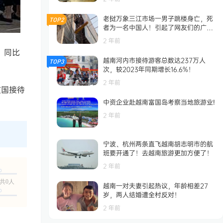
老挝万象三江市场一男子跳楼身亡，死
TOP2
者为一名中国人！引起了网友们的广泛
关注！
2 年前
，同比
越南河内市接待游客总数达237万人
TOP3
次，较2023年同期增长16.6%！
2 年前
该国接待
中资企业赴越南富国岛考察当地旅游业!
2 年前
宁波、杭州两条直飞越南胡志明市的航
班要开通了！去越南旅游更加方便了！
2 年前
共0人
越南一对夫妻引起热议，年龄相差27
岁，两人结婚遭全村反对！
2 年前