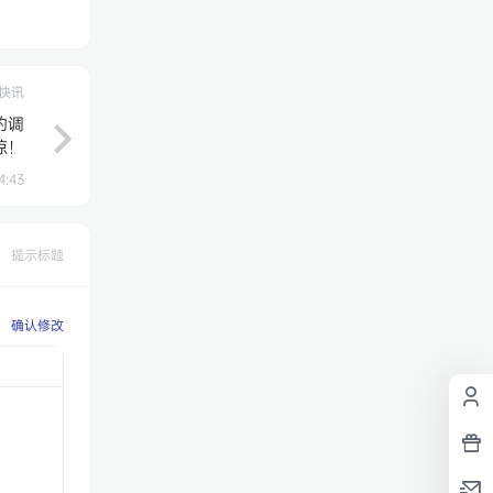
快讯
的调
惊！
4:43
提示标题
确认修改