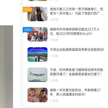
老挝万象三江市场一男子跳楼身亡，死
TOP2
者为一名中国人！引起了网友们的广泛
关注！
2 年前
越南河内市接待游客总数达237万人
TOP3
次，较2023年同期增长16.6%！
2 年前
中资企业赴越南富国岛考察当地旅游业!
2 年前
宁波、杭州两条直飞越南胡志明市的航
班要开通了！去越南旅游更加方便了！
2 年前
越南一对夫妻引起热议，年龄相差27
岁，两人结婚遭全村反对！
2 年前