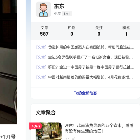
东东
小学
Lv1
文章
评论
关注
粉丝
587
0
0
1
[文章]
伪造护照的中国嫌疑人在泰国被捕，帮助同胞逃往国
外！
[文章]
金边5名歹徒联手强奸了一名12岁女童，现已被警方
拘留！
[文章]
群殴？金边一中国男子被另一群中国男子强行拉扯，
最终嫌犯被捕！
[文章]
中国对越南榴莲的购买量大幅增长，4月花费激增6.5
倍达到2.04亿美元！
Ta的全部动态
文章聚合
注意！越南消费最高的五个省市，看看
TOP1
有没有你生活的地区！
191号
2 年前