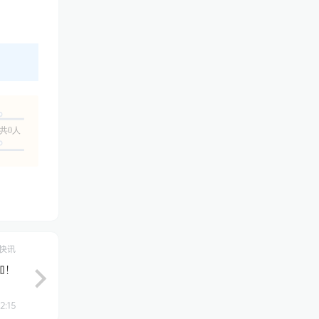
共0人
快讯
加！
2:15