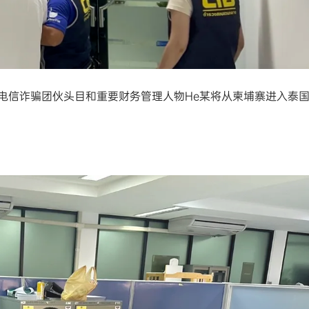
电信诈骗团伙头目和重要财务管理人物He某将从柬埔寨进入泰