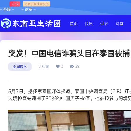
7X12
话费流量批量快充
– 客服 –
– 话费 –
首页
快讯
供求
问答
突发！中国电信诈骗头目在泰国被捕
0
36
泰国快讯
2 年前
5月7日，据多家泰国媒体报道，泰国中央调查局（
CIB
）打
边境检查站逮捕了30岁的中国男子He某。他被控参与跨境