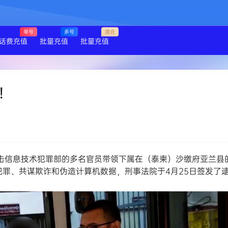
单号
多号
混合
话费充值
批量充值
批量充值
！
击信息技术犯罪部的多名官员带领下属在（泰柬）
沙缴府
亚兰县
犯罪、共谋欺诈和伪造计算机数据，刑事法院于4月25日签发了