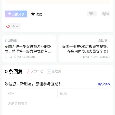
0
0
海报分享
收藏
泰国
泰国快讯
泰国快讯
泰国为进一步促进旅游业的发
泰国一卡拉OK店被警方捣毁，
展，希望将一级方程式赛车活
在房间内发现大量安全套！
动带到泰国！
2024-5-23 14:30:30
2024-5-25 14:15:27
0 条回复
文章作者
管理员
A
M
欢迎您，新朋友，感谢参与互动！
确认修改