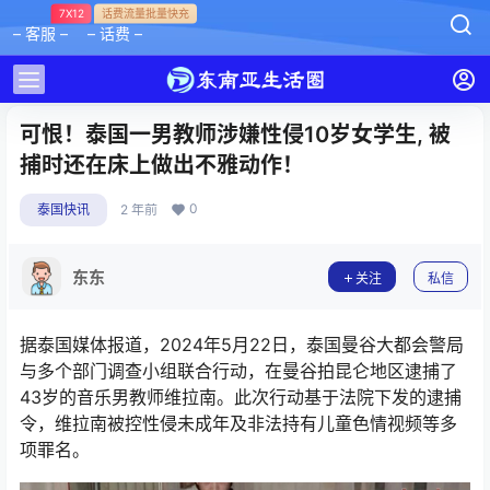
7X12
话费流量批量快充
– 客服 –
– 话费 –
可恨！泰国一男教师涉嫌性侵10岁女学生, 被
捕时还在床上做出不雅动作！
0
泰国快讯
2 年前
东东
关注
私信
据泰国媒体报道，2024年5月22日，泰国曼谷大都会警局
与多个部门调查小组联合行动，在曼谷拍昆仑地区逮捕了
43岁的音乐男教师维拉南。此次行动基于法院下发的逮捕
令，维拉南被控性侵未成年及非法持有儿童色情视频等多
项罪名。