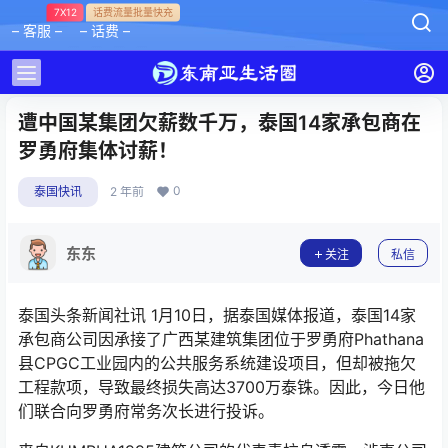
7X12
话费流量批量快充
– 客服 –
– 话费 –
遭中国某集团欠薪数千万，泰国14家承包商在
罗勇府集体讨薪！
0
泰国快讯
2 年前
东东
关注
私信
泰国头条新闻社讯 1月10日，据泰国媒体报道，泰国14家
承包商公司因承接了广西某建筑集团位于罗勇府Phathana
县CPGC工业园内的公共服务系统建设项目，但却被拖欠
工程款项，导致最终损失高达3700万泰铢。因此，今日他
们联合向罗勇府常务次长进行投诉。