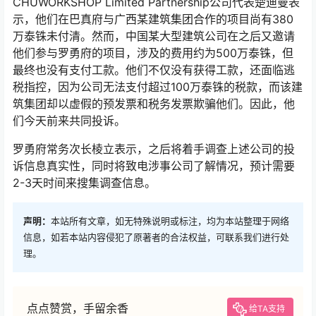
CHUWORKSHOP Limited Partnership公司代表楚迪曼表
示，他们在巴真府与广西某建筑集团合作的项目尚有380
万泰铢未付清。然而，中国某大型建筑公司在之后又邀请
他们参与罗勇府的项目，涉及的费用约为500万泰铢，但
最终也没有支付工款。他们不仅没有获得工款，还面临逃
税指控，因为公司无法支付超过100万泰铢的税款，而该建
筑集团却以虚假的预发票和税务发票欺骗他们。因此，他
们今天前来共同投诉。
罗勇府常务次长棱立表示，之后将着手调查上述公司的投
诉信息真实性，同时将致电涉事公司了解情况，预计需要
2-3天时间来搜集调查信息。
声明：
本站所有文章，如无特殊说明或标注，均为本站整理于网络
信息，如若本站内容侵犯了原著者的合法权益，可联系我们进行处
理。
点点赞赏，手留余香
给TA支持