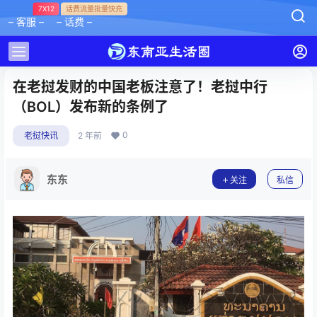
7X12
话费流量批量快充
– 客服 –
– 话费 –
在老挝发财的中国老板注意了！老挝中行
（BOL）发布新的条例了
0
老挝快讯
2 年前
东东
关注
私信