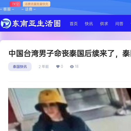
7X12
话费流量批量快充
– 客服 –
– 话费 –
首页
快讯
供求
问答
中国台湾男子命丧泰国后续来了，泰
0
18
泰国快讯
2 年前