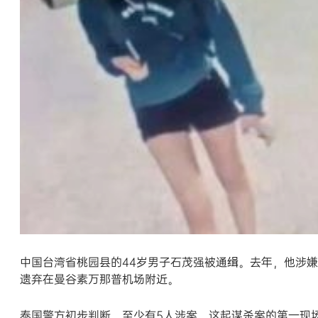
中国台湾省桃园县的44岁男子石茂强被通缉。去年，他涉嫌
遗弃在曼谷素万那普机场附近。
泰国警方初步判断，至少有5人涉案。这起谋杀案的第一现