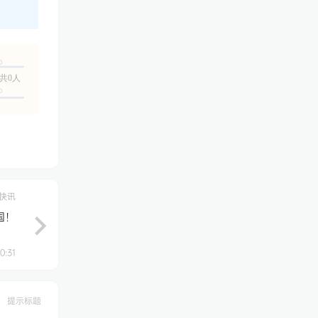
共0人
快讯
国！
0:31
提示标题