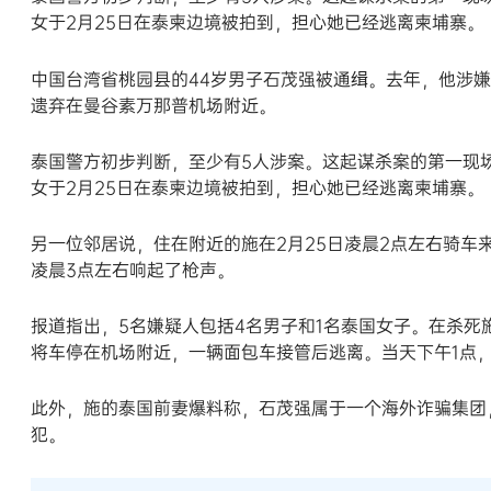
女于2月25日在泰柬边境被拍到，担心她已经逃离柬埔寨。
中国台湾省桃园县的44岁男子石茂强被通缉。去年，他涉嫌
遗弃在曼谷素万那普机场附近。
泰国警方初步判断，至少有5人涉案。这起谋杀案的第一现
女于2月25日在泰柬边境被拍到，担心她已经逃离柬埔寨。
另一位邻居说，住在附近的施在2月25日凌晨2点左右骑
凌晨3点左右响起了枪声。
报道指出，5名嫌疑人包括4名男子和1名泰国女子。在杀
将车停在机场附近，一辆面包车接管后逃离。当天下午1点，该女
此外，施的泰国前妻爆料称，石茂强属于一个海外诈骗集团
犯。