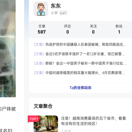
东东
小学
Lv1
文章
评论
关注
粉丝
587
0
0
1
[文章]
伪造护照的中国嫌疑人在泰国被捕，帮助同胞逃往国
外！
[文章]
金边5名歹徒联手强奸了一名12岁女童，现已被警方
拘留！
[文章]
群殴？金边一中国男子被另一群中国男子强行拉扯，
最终嫌犯被捕！
[文章]
中国对越南榴莲的购买量大幅增长，4月花费激增6.5
倍达到2.04亿美元！
Ta的全部动态
文章聚合
的尸体被
注意！越南消费最高的五个省市，看看
TOP1
有没有你生活的地区！
这名妇
2 年前