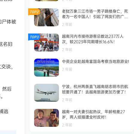
老挝万象三江市场一男子跳楼身亡，死
TOP2
者为一名中国人！引起了网友们的广泛
的尸体被
关注！
2 年前
越南河内市接待游客总数达237万人
TOP3
次，较2023年同期增长16.6%！
这名妇
2 年前
中资企业赴越南富国岛考察当地旅游业!
文交谈，
2 年前
宁波、杭州两条直飞越南胡志明市的航
，然后
班要开通了！去越南旅游更加方便了！
寨。
2 年前
捕逃
越南一对夫妻引起热议，年龄相差27
岁，两人结婚遭全村反对！
2 年前