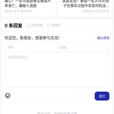
痛心！一名中国游客在泰国不
真是变态！泰国一名20岁的女
幸身亡，嫌疑人逃脱
子在乘车过程中发现司机没有
穿裤子，暴露隐私部位
2024-3-4 15:00:41
2024-3-5 15:12:12
0 条回复
文章作者
管理员
A
M
欢迎您，新朋友，感谢参与互动！
确认修改
提交
暂无讨论，说说你的看法吧