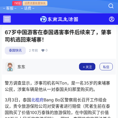
7X12
话费流量批量快充
– 客服 –
– 话费 –
67岁中国游客在泰国遇害事件后续来了，肇事
司机逃回柬埔寨！
0
泰国快讯
2 年前
东东
关注
私信
警方调查显示，涉事司机名叫Ton，是一名35岁的柬埔寨
公民，涉案车辆是他从一对泰国夫妇那里购买的。
3月3日，泰国
北榄府
Bang Bo区警察局长召开工作组会
议，责令旅游保险公司对受害者进行赔偿（死者生前在泰
国购买了价值100万泰铢的旅游保险，在中国购买了价值