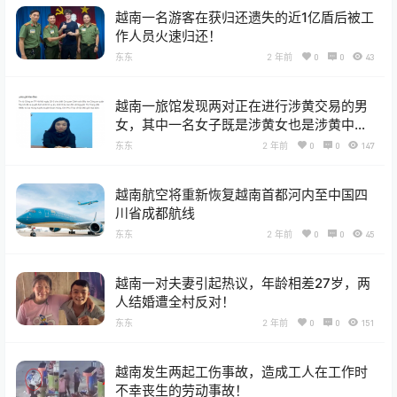
越南一名游客在获归还遗失的近1亿盾后被工
作人员火速归还！
东东
2 年前
0
0
43
越南一旅馆发现两对正在进行涉黄交易的男
女，其中一名女子既是涉黄女也是涉黄中
介！
东东
2 年前
0
0
147
越南航空将重新恢复越南首都河内至中国四
川省成都航线
东东
2 年前
0
0
45
越南一对夫妻引起热议，年龄相差27岁，两
人结婚遭全村反对！
东东
2 年前
0
0
151
越南发生两起工伤事故，造成工人在工作时
不幸丧生的劳动事故！