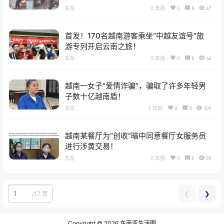
东东
2 年前
0
0
67
首发！170名越南游客乘坐“中越友谊号”旅
游专列开启云南之旅！
东东
2 年前
0
0
44
越南一女子“爱情诈骗”，骗取了许多年轻男
子数十亿越南盾！
东东
2 年前
0
0
109
越南某餐厅为“创收”暗中同意餐厅女服务员
进行涉黄交易！
东东
2 年前
0
0
55
❮
❯
/
17 页
Copyright © 2026
东南亚生活圈