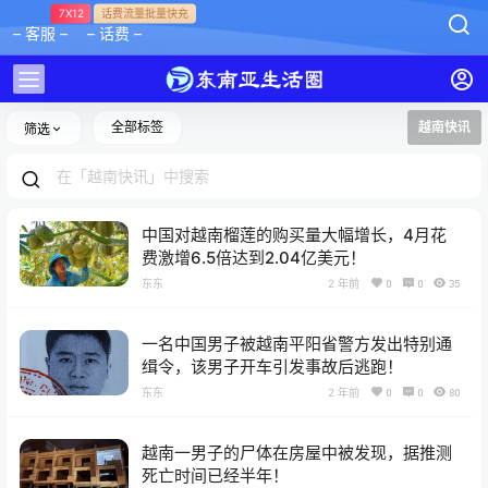
7X12
话费流量批量快充
– 客服 –
– 话费 –
全部标签
越南快讯
筛选
中国对越南榴莲的购买量大幅增长，4月花
费激增6.5倍达到2.04亿美元！
东东
2 年前
0
0
35
一名中国男子被越南平阳省警方发出特别通
缉令，该男子开车引发事故后逃跑！
东东
2 年前
0
0
80
越南一男子的尸体在房屋中被发现，据推测
死亡时间已经半年！