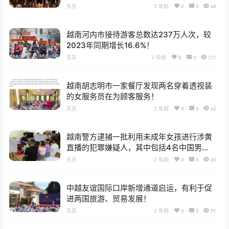
东东
2 年前
0
0
68
越南河内市接待游客总数达237万人次，较
2023年同期增长16.6%！
东东
2 年前
0
0
211
越南胡志明市一家餐厅发现两名穿着透视装
的女服务员在为顾客服务！
东东
2 年前
0
0
63
越南警方逮捕一批利用未成年女孩进行涉黄
直播的犯罪嫌疑人，其中包括4名中国男
子！
东东
2 年前
0
0
65
中越友谊国际口岸新增通道启运，有利于促
进两国旅游、贸易发展！
东东
2 年前
0
0
51