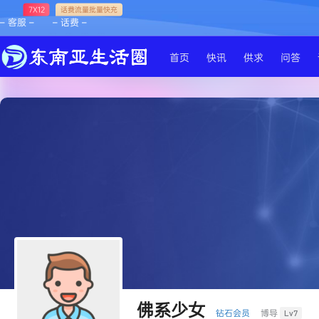
7X12
话费流量批量快充
– 客服 –
– 话费 –
首页
快讯
供求
问答
佛系少女
钻石会员
博导
Lv7