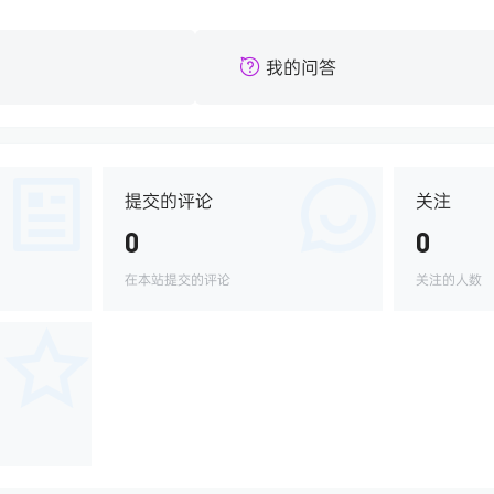
我的问答
提交的评论
关注
0
0
在本站提交的评论
关注的人数