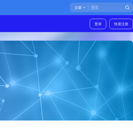
文章
登录
快速注册