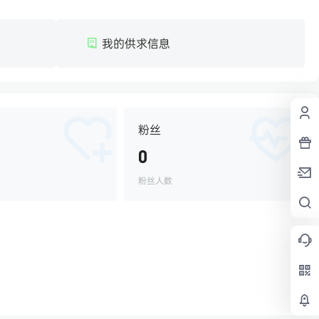
我的供求信息
粉丝
0
粉丝人数