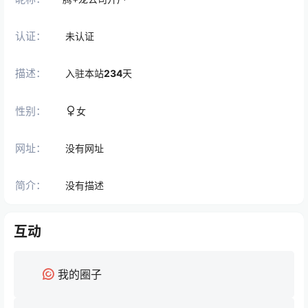
认证：
未认证
描述：
入驻本站
234
天
性别：
女
网址：
没有网址
简介：
没有描述
互动
我的圈子