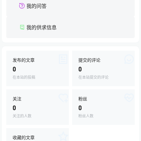
我的问答
我的供求信息
发布的文章
提交的评论
0
0
在本站的投稿
在本站提交的评论
关注
粉丝
0
0
关注的人数
粉丝人数
收藏的文章