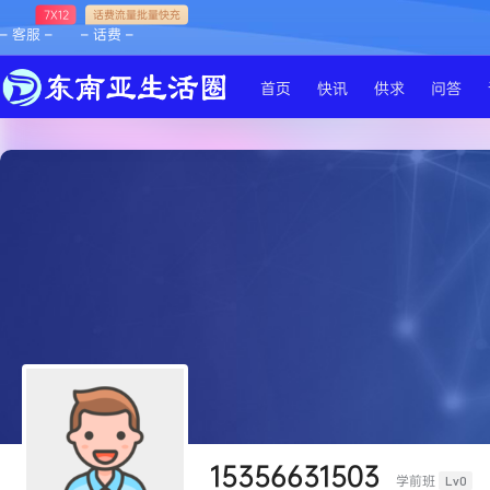
7X12
话费流量批量快充
– 客服 –
– 话费 –
首页
快讯
供求
问答
15356631503
学前班
Lv0