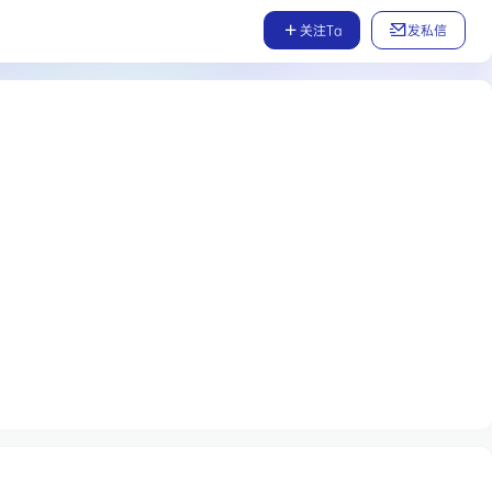
关注Ta
发私信