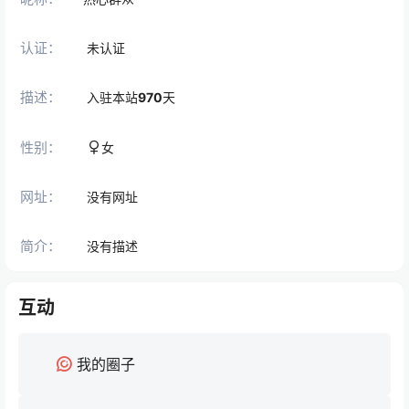
认证：
未认证
描述：
入驻本站
970
天
性别：
女
网址：
没有网址
简介：
没有描述
互动
我的圈子