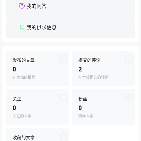
我的问答
我的供求信息
发布的文章
提交的评论
0
2
在本站的投稿
在本站提交的评论
关注
粉丝
0
0
关注的人数
粉丝人数
收藏的文章