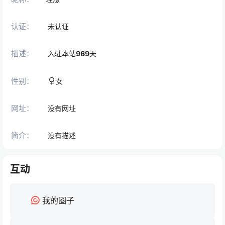
认证：
未认证
描述：
入驻本站
969
天
性别：
女
网址：
没有网址
简介：
没有描述
互动
我的圈子