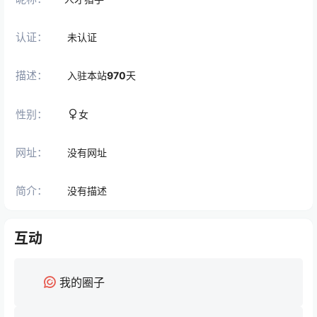
认证：
未认证
描述：
入驻本站
970
天
性别：
女
网址：
没有网址
简介：
没有描述
互动
我的圈子