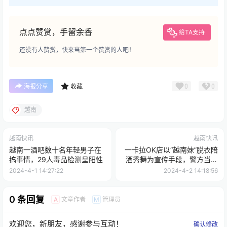
点点赞赏，手留余香
给TA支持
还没有人赞赏，快来当第一个赞赏的人吧！
0
0
海报分享
收藏
越南
越南快讯
越南快讯
越南一酒吧数十名年轻男子在
一卡拉OK店以“越南妹”脱衣陪
搞事情，29人毒品检测呈阳性
酒秀舞为宣传手段，警方当场
将其查获
2024-4-1 14:27:22
2024-4-2 14:18:56
0 条回复
文章作者
管理员
A
M
欢迎您，新朋友，感谢参与互动！
确认修改