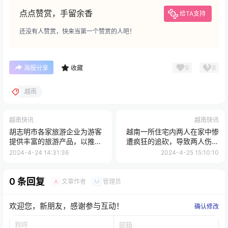
点点赞赏，手留余香
给TA支持
还没有人赞赏，快来当第一个赞赏的人吧！
0
0
海报分享
收藏
越南
越南快讯
越南快讯
胡志明市各家旅游企业为游客
越南一所住宅内两人在家中惨
提供丰富的旅游产品，以推动
遭疯狂的追砍，导致两人伤势
暑假避暑旅游！
严重，警方全力追捕凶手！
2024-4-24 14:31:36
2024-4-25 15:10:10
0 条回复
文章作者
管理员
A
M
欢迎您，新朋友，感谢参与互动！
确认修改