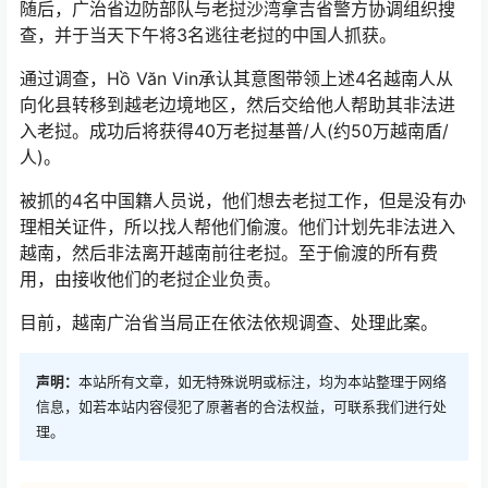
随后，广治省边防部队与老挝
沙湾拿吉省
警方协调组织搜
查，并于当天下午将3名逃往老挝的中国人抓获。
通过调查，Hồ Văn Vin承认其意图带领上述4名越南人从
向化县转移到越老边境地区，然后交给他人帮助其非法进
入老挝。成功后将获得40万
老挝基普
/人(约50万越南盾/
人)。
被抓的4名中国籍人员说，他们想去老挝工作，但是没有办
理相关证件，所以找人帮他们偷渡。他们计划先非法进入
越南，然后非法离开越南前往老挝。至于偷渡的所有费
用，由接收他们的老挝企业负责。
目前，越南广治省当局正在依法依规调查、处理此案。
声明：
本站所有文章，如无特殊说明或标注，均为本站整理于网络
信息，如若本站内容侵犯了原著者的合法权益，可联系我们进行处
理。