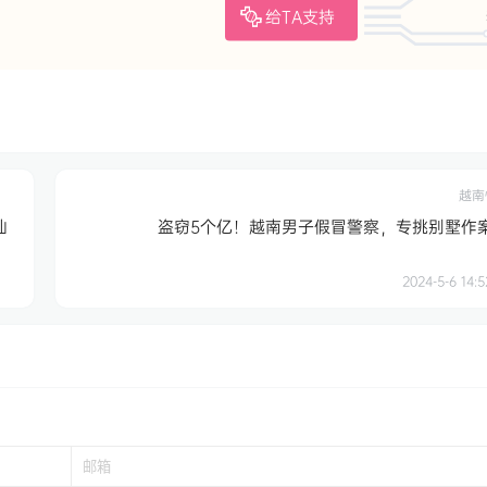
给TA支持
越南
仙
盗窃5个亿！越南男子假冒警察，专挑别墅作案..
2024-5-6 14:5