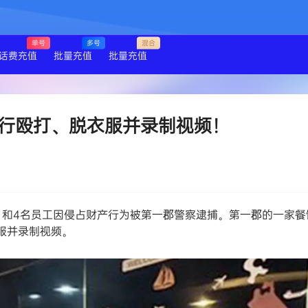
单号
多号
混合
话费充值
批量充值
批量充值
行殴打、脱衣服并录制视频！
厅老板）和4名员工因侵占财产行为被第一郡警察逮捕。第一郡的一家
服并录制视频。