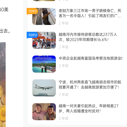
40美
老挝万象三江市场一男子跳楼身亡，死
TOP2
者为一名中国人！引起了网友们的广泛
。
关注！
2 年前
出去。
越南河内市接待游客总数达237万人
TOP3
次，较2023年同期增长16.6%！
2 年前
中资企业赴越南富国岛考察当地旅游业!
2 年前
宁波、杭州两条直飞越南胡志明市的航
班要开通了！去越南旅游更加方便了！
2 年前
越南一对夫妻引起热议，年龄相差27
岁，两人结婚遭全村反对！
2 年前