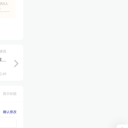
共0人
快讯
..
2:49
提示标题
确认修改