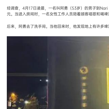
经调查，4月17日凌晨，一名叫阿勇（53岁）的男子到Nar
元。当进入房间时，一名女性工作人员陪着顾客唱歌和喝啤
后来，阿勇去了洗手间。当他回来时，他发现地上有许多啤