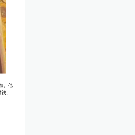
物。他
付钱。