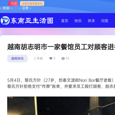
7X12
话费流量批量快充
– 客服 –
– 话费 –
首页
快讯
供求
问答
越南胡志明市一家餐馆员工对顾客进
0
45
越南快讯
2 年前
5月4日，黎氏方针（27岁，坊泰文泷街Nari Bar餐
黎氏方针拒绝支付“作弊”账单，并要求员工殴打顾客、脱衣