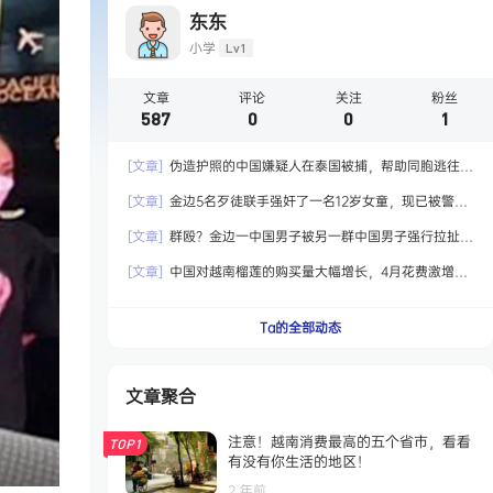
东东
小学
Lv1
文章
评论
关注
粉丝
587
0
0
1
[文章]
伪造护照的中国嫌疑人在泰国被捕，帮助同胞逃往国
外！
[文章]
金边5名歹徒联手强奸了一名12岁女童，现已被警方
拘留！
[文章]
群殴？金边一中国男子被另一群中国男子强行拉扯，
最终嫌犯被捕！
[文章]
中国对越南榴莲的购买量大幅增长，4月花费激增6.5
倍达到2.04亿美元！
Ta的全部动态
文章聚合
注意！越南消费最高的五个省市，看看
TOP1
有没有你生活的地区！
2 年前