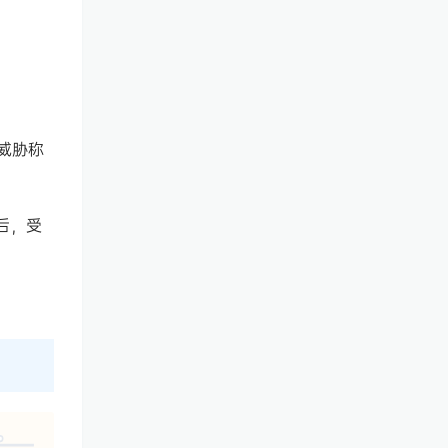
威胁称
后，受