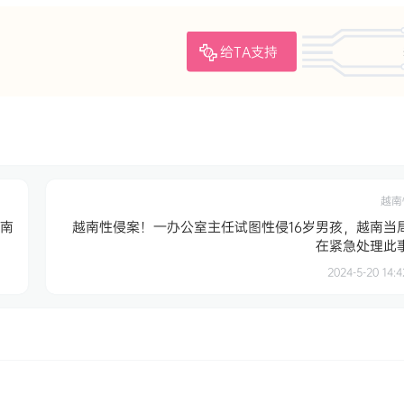
给TA支持
越南
越南
越南性侵案！一办公室主任试图性侵16岁男孩，越南当
在紧急处理此
2024-5-20 14:4