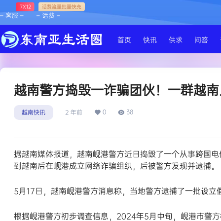
7X12
话费流量批量快充
– 客服 –
– 话费 –
首页
快讯
供求
问答
越南警方捣毁一诈骗团伙！一群越南
0
38
越南快讯
2 年前
据越南媒体报道，越南岘港警方近日捣毁了一个从事跨国电
到越南后在岘港成立网络诈骗组织，后被警方发现并逮捕。
5月17日，越南岘港警方消息称，当地警方逮捕了一批设立
根据岘港警方初步调查信息，2024年5月中旬，岘港市警方根据