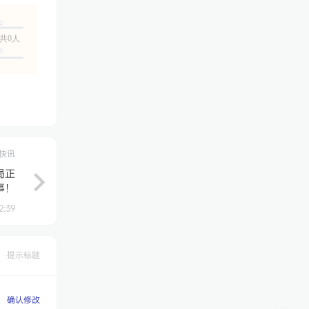
共0人
快讯
局正
事！
2:39
提示标题
确认修改