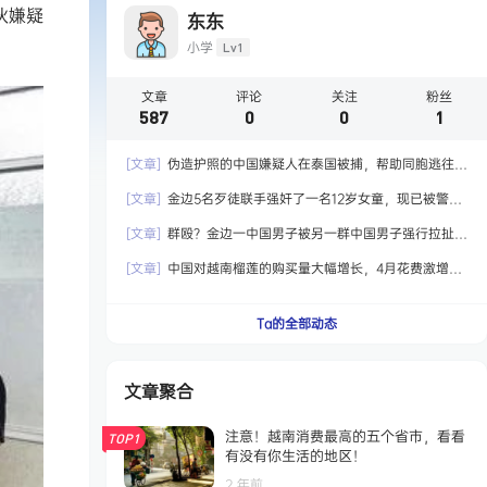
一伙嫌疑
东东
小学
Lv1
文章
评论
关注
粉丝
587
0
0
1
[文章]
伪造护照的中国嫌疑人在泰国被捕，帮助同胞逃往国
外！
[文章]
金边5名歹徒联手强奸了一名12岁女童，现已被警方
拘留！
[文章]
群殴？金边一中国男子被另一群中国男子强行拉扯，
最终嫌犯被捕！
[文章]
中国对越南榴莲的购买量大幅增长，4月花费激增6.5
倍达到2.04亿美元！
Ta的全部动态
文章聚合
注意！越南消费最高的五个省市，看看
TOP1
有没有你生活的地区！
2 年前