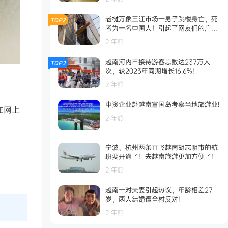
老挝万象三江市场一男子跳楼身亡，死
TOP2
者为一名中国人！引起了网友们的广泛
关注！
2 年前
越南河内市接待游客总数达237万人
TOP3
次，较2023年同期增长16.6%！
2 年前
中资企业赴越南富国岛考察当地旅游业!
在网上
2 年前
宁波、杭州两条直飞越南胡志明市的航
班要开通了！去越南旅游更加方便了！
2 年前
越南一对夫妻引起热议，年龄相差27
岁，两人结婚遭全村反对！
2 年前